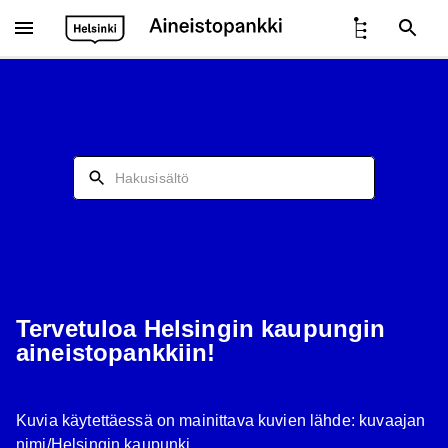
Hae sisältöä
Tervetuloa Helsingin kaupungin
aineistopankkiin!
Kuvia käytettäessä on mainittava kuvien lähde: kuvaajan
nimi/Helsingin kaupunki.