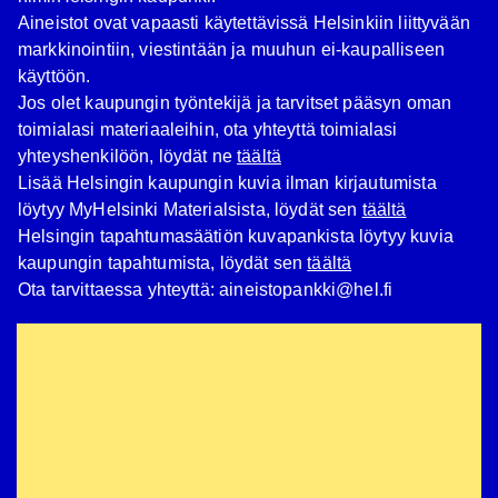
Aineistot ovat vapaasti käytettävissä Helsinkiin liittyvään
markkinointiin, viestintään ja muuhun ei-kaupalliseen
käyttöön.
Jos olet kaupungin työntekijä ja tarvitset pääsyn oman
toimialasi materiaaleihin, ota yhteyttä toimialasi
yhteyshenkilöön, löydät ne
täältä
Lisää Helsingin kaupungin kuvia ilman kirjautumista
löytyy MyHelsinki Materialsista, löydät sen
täältä
Helsingin tapahtumasäätiön kuvapankista löytyy kuvia
kaupungin tapahtumista, löydät sen
täältä
Ota tarvittaessa yhteyttä: aineistopankki@hel.fi