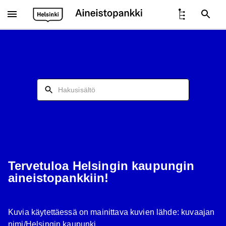
Hae sisältöä
Tervetuloa Helsingin kaupungin
aineistopankkiin!
Kuvia käytettäessä on mainittava kuvien lähde: kuvaajan
nimi/Helsingin kaupunki.