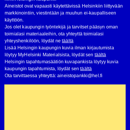
Aineistot ovat vapaasti käytettävissä Helsinkiin liittyvään
markkinointiin, viestintään ja muuhun ei-kaupalliseen
käyttöön.
Jos olet kaupungin työntekijä ja tarvitset pääsyn oman
toimialasi materiaaleihin, ota yhteyttä toimialasi
yhteyshenkilöön, löydät ne
täältä
Lisää Helsingin kaupungin kuvia ilman kirjautumista
löytyy MyHelsinki Materialsista, löydät sen
täältä
Helsingin tapahtumasäätiön kuvapankista löytyy kuvia
kaupungin tapahtumista, löydät sen
täältä
Ota tarvittaessa yhteyttä: aineistopankki@hel.fi